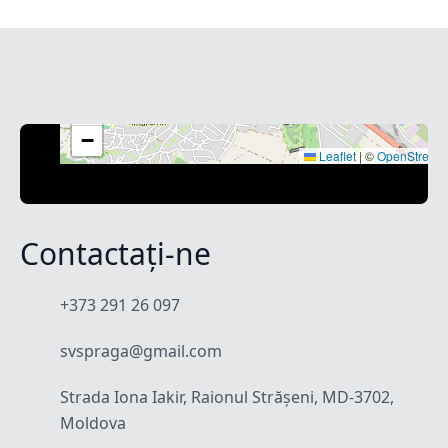
+
−
Leaflet
|
©
OpenStreet
Contactați-ne
+373 291 26 097
svspraga@gmail.com
Strada Iona Iakir, Raionul Strășeni, MD-3702,
Moldova